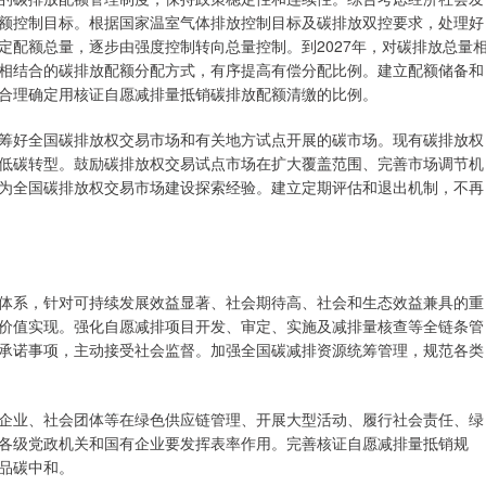
额控制目标。根据国家温室气体排放控制目标及碳排放双控要求，处理好
定配额总量，逐步由强度控制转向总量控制。到2027年，对碳排放总量
相结合的碳排放配额分配方式，有序提高有偿分配比例。建立配额储备和
合理确定用核证自愿减排量抵销碳排放配额清缴的比例。
筹好全国碳排放权交易市场和有关地方试点开展的碳市场。现有碳排放权
低碳转型。鼓励碳排放权交易试点市场在扩大覆盖范围、完善市场调节机
为全国碳排放权交易市场建设探索经验。建立定期评估和退出机制，不再
体系，针对可持续发展效益显著、社会期待高、社会和生态效益兼具的重
价值实现。强化自愿减排项目开发、审定、实施及减排量核查等全链条管
承诺事项，主动接受社会监督。加强全国碳减排资源统筹管理，规范各类
企业、社会团体等在绿色供应链管理、开展大型活动、履行社会责任、绿
各级党政机关和国有企业要发挥表率作用。完善核证自愿减排量抵销规
品碳中和。