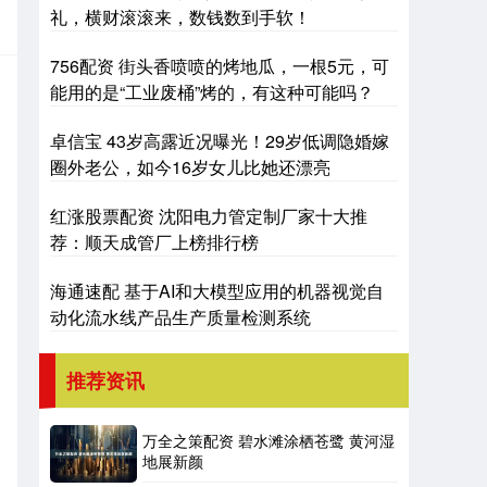
礼，横财滚滚来，数钱数到手软！
756配资 街头香喷喷的烤地瓜，一根5元，可
能用的是“工业废桶”烤的，有这种可能吗？
卓信宝 43岁高露近况曝光！29岁低调隐婚嫁
圈外老公，如今16岁女儿比她还漂亮
红涨股票配资 沈阳电力管定制厂家十大推
荐：顺天成管厂上榜排行榜
海通速配 基于AI和大模型应用的机器视觉自
动化流水线产品生产质量检测系统
推荐资讯
万全之策配资 碧水滩涂栖苍鹭 黄河湿
地展新颜