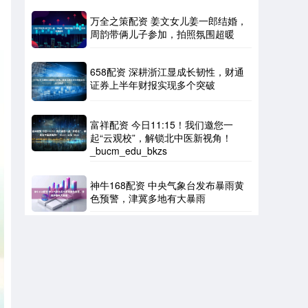
万全之策配资 姜文女儿姜一郎结婚，
周韵带俩儿子参加，拍照氛围超暖
658配资 深耕浙江显成长韧性，财通
证券上半年财报实现多个突破
富祥配资 今日11:15！我们邀您一
起“云观校”，解锁北中医新视角！
_bucm_edu_bkzs
神牛168配资 中央气象台发布暴雨黄
色预警，津冀多地有大暴雨