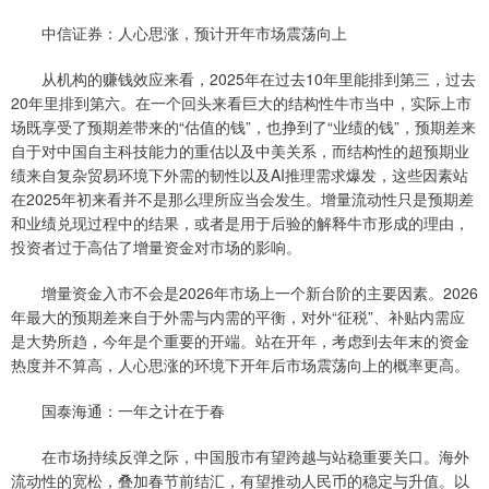
中信证券：人心思涨，预计开年市场震荡向上
从机构的赚钱效应来看，2025年在过去10年里能排到第三，过去
20年里排到第六。在一个回头来看巨大的结构性牛市当中，实际上市
场既享受了预期差带来的“估值的钱”，也挣到了“业绩的钱”，预期差来
自于对中国自主科技能力的重估以及中美关系，而结构性的超预期业
绩来自复杂贸易环境下外需的韧性以及AI推理需求爆发，这些因素站
在2025年初来看并不是那么理所应当会发生。增量流动性只是预期差
和业绩兑现过程中的结果，或者是用于后验的解释牛市形成的理由，
投资者过于高估了增量资金对市场的影响。
增量资金入市不会是2026年市场上一个新台阶的主要因素。2026
年最大的预期差来自于外需与内需的平衡，对外“征税”、补贴内需应
是大势所趋，今年是个重要的开端。站在开年，考虑到去年末的资金
热度并不算高，人心思涨的环境下开年后市场震荡向上的概率更高。
国泰海通：一年之计在于春
在市场持续反弹之际，中国股市有望跨越与站稳重要关口。海外
流动性的宽松，叠加春节前结汇，有望推动人民币的稳定与升值。以