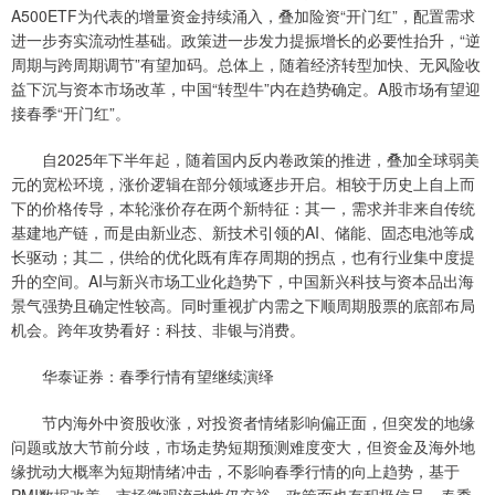
A500ETF为代表的增量资金持续涌入，叠加险资“开门红”，配置需求
进一步夯实流动性基础。政策进一步发力提振增长的必要性抬升，“逆
周期与跨周期调节”有望加码。总体上，随着经济转型加快、无风险收
益下沉与资本市场改革，中国“转型牛”内在趋势确定。A股市场有望迎
接春季“开门红”。
自2025年下半年起，随着国内反内卷政策的推进，叠加全球弱美
元的宽松环境，涨价逻辑在部分领域逐步开启。相较于历史上自上而
下的价格传导，本轮涨价存在两个新特征：其一，需求并非来自传统
基建地产链，而是由新业态、新技术引领的AI、储能、固态电池等成
长驱动；其二，供给的优化既有库存周期的拐点，也有行业集中度提
升的空间。AI与新兴市场工业化趋势下，中国新兴科技与资本品出海
景气强势且确定性较高。同时重视扩内需之下顺周期股票的底部布局
机会。跨年攻势看好：科技、非银与消费。
华泰证券：春季行情有望继续演绎
节内海外中资股收涨，对投资者情绪影响偏正面，但突发的地缘
问题或放大节前分歧，市场走势短期预测难度变大，但资金及海外地
缘扰动大概率为短期情绪冲击，不影响春季行情的向上趋势，基于