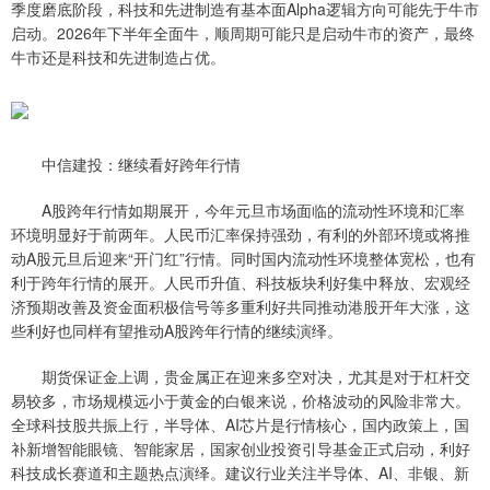
季度磨底阶段，科技和先进制造有基本面Alpha逻辑方向可能先于牛市
启动。2026年下半年全面牛，顺周期可能只是启动牛市的资产，最终
牛市还是科技和先进制造占优。
中信建投：继续看好跨年行情
A股跨年行情如期展开，今年元旦市场面临的流动性环境和汇率
环境明显好于前两年。人民币汇率保持强劲，有利的外部环境或将推
动A股元旦后迎来“开门红”行情。同时国内流动性环境整体宽松，也有
利于跨年行情的展开。人民币升值、科技板块利好集中释放、宏观经
济预期改善及资金面积极信号等多重利好共同推动港股开年大涨，这
些利好也同样有望推动A股跨年行情的继续演绎。
期货保证金上调，贵金属正在迎来多空对决，尤其是对于杠杆交
易较多，市场规模远小于黄金的白银来说，价格波动的风险非常大。
全球科技股共振上行，半导体、AI芯片是行情核心，国内政策上，国
补新增智能眼镜、智能家居，国家创业投资引导基金正式启动，利好
科技成长赛道和主题热点演绎。建议行业关注半导体、AI、非银、新