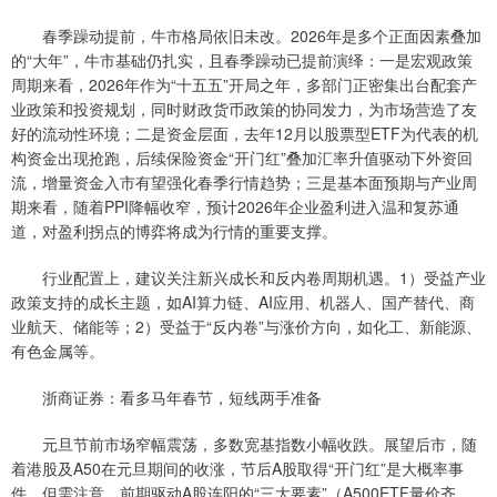
春季躁动提前，牛市格局依旧未改。2026年是多个正面因素叠加
的“大年”，牛市基础仍扎实，且春季躁动已提前演绎：一是宏观政策
周期来看，2026年作为“十五五”开局之年，多部门正密集出台配套产
业政策和投资规划，同时财政货币政策的协同发力，为市场营造了友
好的流动性环境；二是资金层面，去年12月以股票型ETF为代表的机
构资金出现抢跑，后续保险资金“开门红”叠加汇率升值驱动下外资回
流，增量资金入市有望强化春季行情趋势；三是基本面预期与产业周
期来看，随着PPI降幅收窄，预计2026年企业盈利进入温和复苏通
道，对盈利拐点的博弈将成为行情的重要支撑。
行业配置上，建议关注新兴成长和反内卷周期机遇。1）受益产业
政策支持的成长主题，如AI算力链、AI应用、机器人、国产替代、商
业航天、储能等；2）受益于“反内卷”与涨价方向，如化工、新能源、
有色金属等。
浙商证券：看多马年春节，短线两手准备
元旦节前市场窄幅震荡，多数宽基指数小幅收跌。展望后市，随
着港股及A50在元旦期间的收涨，节后A股取得“开门红”是大概率事
件。但需注意，前期驱动A股连阳的“三大要素”（A500ETF量价齐