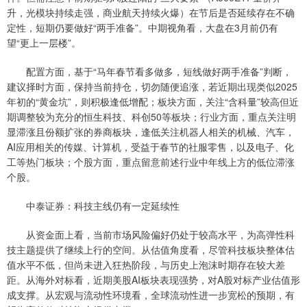
升，光模块持续走强，商业航天持续火爆）在节后是否延续存在不确
定性，短期仍要做好“两手准备”。中期视角看，大盘在3月前仍有
望“更上一层楼”。
配置方面，基于“马年春节看多做多，短线做好两手准备”判断，
建议择时方面，保持当前持仓，切勿随便追涨，若近期出现类似2025
年初的“黄金坑”，则积极逢低增配；板块方面，关注“含科量”较高但近
期调整较为充分的恒生科技、科创50等板块；行业方面，重点关注明
显滞涨且份额扩张的券商板块，逢低关注机器人相关的机械、汽车，
AI应用相关的传媒、计算机，受益于春节的社服零售，以及电子、化
工等热门板块；个股方面，重点留意前述行业中年线上方的低位滞涨
个股。
中泰证券：科技主线仍有一定延续性
从资金面上看，当前市场风险偏好仍处于较高水平，为高弹性科
技主题提供了继续上行的空间。从估值角度看，尽管科技板块整体估
值水平不低，但尚未进入狂热阶段，与历史上泡沫时期存在较大差
距。从海外对标看，近期美股AI板块表现强势，对A股对标产业估值形
成支撑。从宏观与流动性环境看，全球流动性进一步宽松的预期，有