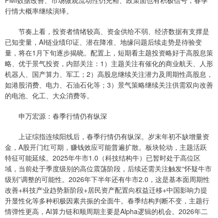
PMI数据改善、市场微观流动性仍充裕、政策面也有积极信号，春季
行情大概率继续演绎。
节奏上看，投资者情绪较高、资金供给不弱、经济数据有支撑是
已知变量，AI链业绩印证、潜在降准、地缘问题后续走势是待验变
量，将在1月下旬逐步揭晓。配置上，短期看主题投资略好于高股息策
略、优于景气投资，内部关注：1）主题关注有催化的商业航天、人形
机器人、国产算力、军工；2）高股息继续关注潜力及周期性高股息，
如港股消费、电力、石油石化等；3）景气策略继续关注供需双向改善
的电池、化工、大众消费等。
申万宏源：春季行情仍有纵深
上证综指连续阳线后，春季行情仍有纵深。岁末年初不缺增量资
金，A股开门红可期，赚钱效应可能普遍扩散。板块轮动，主题活跃
特征可能延续。2025年牛市1.0（科技结构牛）已暂时处于高位区
域，当前处于季度级别的高位震荡阶段，后续还需关注触发“怀疑牛市
级别”调整的可能性。2026年下半年还有牛市2.0，这是基本面周期性
改善+科技产业趋势新阶段+居民资产配置向权益迁移+中国影响力提
升显性化等多种积极因素共振的全面牛。春季结构判断不变，主题行
情弹性更高，AI算力链和顺周期主要是Alpha逻辑的机会。2026年二