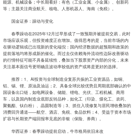
能源、机械设备；中长期看好：有色（工业金属、小金属）、创新药
等；主题关注商业航天、核电、人形机器人、海南（免税）。
国金证券：躁动与变化
春季躁动在2025年12月过早形成了一致预期并被提前交易，此时
市场应该乐观，但投资难度正在增加。值得思考的是，当前市场的内
在驱动逻辑或已出现新的变化端倪：国内经济数据的超预期和政策的
提前落地均将形成新的催化。而过去仅依赖海外流动性边际改善驱动
的行情特征可能不具备延续性，叠加当下股票资产内部的分化，未来
关注基本面信号更明确且波动率较低的资产或将是更好的选择。
推荐：1、AI投资与全球制造业复苏共振的工业资源品，如铜、
铝、锡、锂、原油及油运；2、具备全球比较优势且周期底部确认的中
国设备出口链，如电网设备、储能、锂电、光伏、工程机械、商用
车，以及国内制造业底部反转品种，如化工（印染、煤化工、农药、
聚氨酯、钛白粉）、晶圆制造等；3、抓住入境修复与居民增收叠加的
消费回升通道——航空、酒店、免税、食品饮料；4、受益于资本市场
扩容与长期资产端回报率见底的非银（保险、券商）。
华西证券：春季躁动提前启动，牛市格局依旧未改