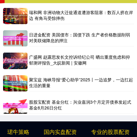
瑞和网 非洲动物大迁徙通道遭游客阻塞：数百人挤在岸
边 有角马受惊摔伤
日进金配资 美国债市：国债下跌 生产者价格数据削弱
对美联储降息的押注
广盛网 赵露思发长文控诉经纪公司 晒出重度焦虑和抑
郁测评报告_大皖新闻 | 安徽网
聚宝盆 海峡导报“爱心助学”2025丨一边追梦，一边扛起
生活的重量
股股宝配资 基金分红：兴业嘉润3个月定开债券发起式
基金8月26日分红
珺牛策略
国内实盘配资
专业的股票配资