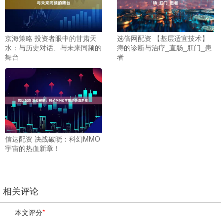
京海策略 投资者眼中的甘肃天
选倍网配资 【基层适宜技术】
水：与历史对话、与未来同频的
痔的诊断与治疗_直肠_肛门_患
舞台
者
信达配资 决战破晓：科幻MMO
宇宙的热血新章！
相关评论
本文评分
*