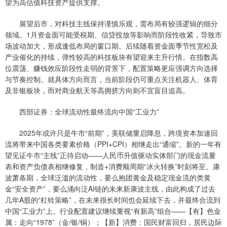
望为高估值科技资产提供支撑。
展望后市，对科技主线保持谨慎乐观，需布局有较强逻辑的细分
领域。1月资金面可能受税期、信贷投放等影响而阶段性收紧，导致市
场波动加大，形成逢低布局的窗口期。后续随着资金面季节性宽松及
产业催化的持续，弹性较高的科技板块有望迎来主升行情。在指数高
位震荡、赚钱效应阶段性走弱的背景下，配置策略更应强调方向选择
与节奏控制。就具体方向而言，当前阶段仍可重点关注机器人、体育
及非银板块，而对商业航天等高拥挤方向则不宜盲目追高。
西部证券：全球流动性最终流向中国“工业力”
2025年或许只是牛市“前期”，美联储重启降息，跨境资本加速回
流将带来中国各类要素价格（PPI+CPI）相继走出“通缩”。新的一年有
望见证牛市“主线”正待启动——人民币升值驱动实体部门的现金流量
表和资产负债表相继修复，制造+消费顺周期“冰火转换”时刻将至。康
波萧条期，全球泛滥的流动性，要么抱团黄金及稳定现金流的类黄
金“安全资产”，要么涌向泛AI链的未来新康波主线，由此构成了过去
几年A股的“杠铃策略”，在未来很长时间也会延续下去，并最终合流到
中国“工业力”上。行业配置建议继续重视“有新高”组合——【有】色金
属：走向“1978”（金/银/铜）；【新】消费：国民财富回归，居民边际