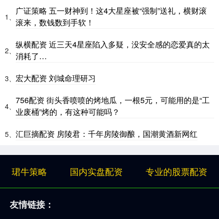
广证策略 五一财神到！这4大星座被“强制”送礼，横财滚
1、
滚来，数钱数到手软！
纵横配资 近三天4星座陷入多疑，没安全感的恋爱真的太
2、
消耗了…
宏大配资 刘城命理研习
3、
756配资 街头香喷喷的烤地瓜，一根5元，可能用的是“工
4、
业废桶”烤的，有这种可能吗？
汇巨摘配资 房陵君：千年房陵御酿，国潮黄酒新网红
5、
珺牛策略
国内实盘配资
专业的股票配资
友情链接：