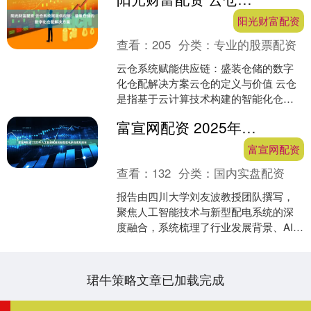
阳光财富配资
查看：
205
分类：
专业的股票配资
云仓系统赋能供应链：盛装仓储的数字
化仓配解决方案云仓的定义与价值 云仓
是指基于云计算技术构建的智能化仓储
管理系统，通过整合WMS（仓库管理系
富宣网配资 2025年人工智能赋能的新型配电系统规划报告
统）、OMS（订单管....
富宣网配资
查看：
132
分类：
国内实盘配资
报告由四川大学刘友波教授团队撰写，
聚焦人工智能技术与新型配电系统的深
度融合，系统梳理了行业发展背景、AI技
术支撑及核心应用场景，为配电系统高
质量发展提供技术路径....
珺牛策略文章已加载完成