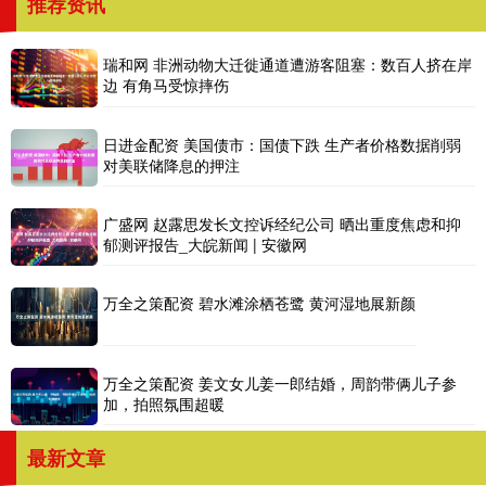
推荐资讯
瑞和网 非洲动物大迁徙通道遭游客阻塞：数百人挤在岸
边 有角马受惊摔伤
日进金配资 美国债市：国债下跌 生产者价格数据削弱
对美联储降息的押注
广盛网 赵露思发长文控诉经纪公司 晒出重度焦虑和抑
郁测评报告_大皖新闻 | 安徽网
万全之策配资 碧水滩涂栖苍鹭 黄河湿地展新颜
万全之策配资 姜文女儿姜一郎结婚，周韵带俩儿子参
加，拍照氛围超暖
最新文章