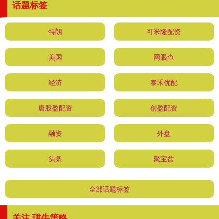
话题标签
特朗
可米隆配资
美国
网眼查
经济
泰禾优配
唐股盈配资
创盈配资
融资
外盘
头条
聚宝盆
全部话题标签
关注 珺牛策略