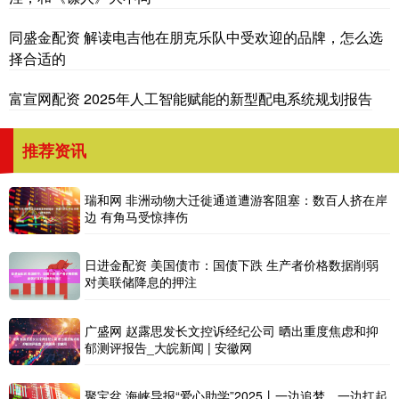
同盛金配资 解读电吉他在朋克乐队中受欢迎的品牌，怎么选
择合适的
富宣网配资 2025年人工智能赋能的新型配电系统规划报告
推荐资讯
瑞和网 非洲动物大迁徙通道遭游客阻塞：数百人挤在岸
边 有角马受惊摔伤
日进金配资 美国债市：国债下跌 生产者价格数据削弱
对美联储降息的押注
广盛网 赵露思发长文控诉经纪公司 晒出重度焦虑和抑
郁测评报告_大皖新闻 | 安徽网
聚宝盆 海峡导报“爱心助学”2025丨一边追梦，一边扛起