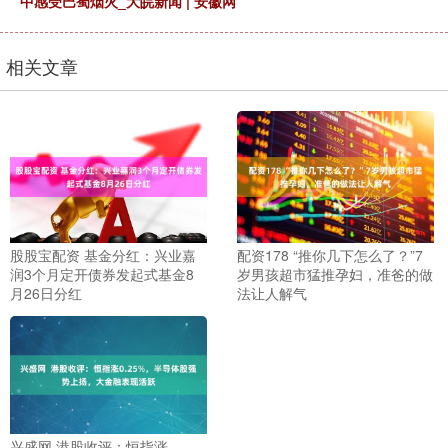
中感受巴蜀烟火_大皖新闻 | 安徽网
相关文章
股股宝配资 基金分红：兴业嘉
配资178 “推你几下怎么了？”7
润3个月定开债券发起式基金8
岁男孩超市猛推孕妇，准爸的做
月26日分红
法让人解气
兴盛网 港股收评：恒指涨