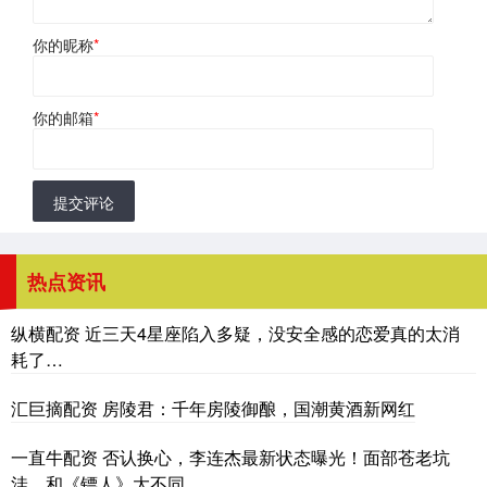
你的昵称
*
你的邮箱
*
提交评论
热点资讯
纵横配资 近三天4星座陷入多疑，没安全感的恋爱真的太消
耗了…
汇巨摘配资 房陵君：千年房陵御酿，国潮黄酒新网红
一直牛配资 否认换心，李连杰最新状态曝光！面部苍老坑
洼，和《镖人》大不同