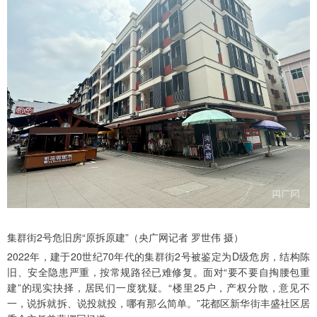
集群街2号危旧房“原拆原建”（央广网记者 罗世伟 摄）
2022年，建于20世纪70年代的集群街2号被鉴定为D级危房，结构陈
旧、安全隐患严重，按常规路径已难修复。面对“要不要自掏腰包重
建”的现实抉择，居民们一度犹疑。“楼里25户，产权分散，意见不
一，说拆就拆、说投就投，哪有那么简单。”花都区新华街丰盛社区居