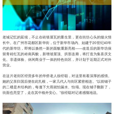
老城记忆的延续，不止在砖墙屋瓦的重生里，更在街坊心头的烟火情
长中。在广州市花都区新华街，位于新华市场内、始建于20世纪40年
代的新华坊，即将以焕然一新的面貌重新亮相——改造后的新华坊保
留青砖红瓦的岭南风貌，新增坡屋顶、拱形连廊，将打造为集喜庆文
化、非遗体验、休闲商业于一体的特色街区，并计划于近期正式对外
营业。
在这片老街区经营多年的华侨老人徐经聪，对这里有着深厚的感情。
她的父亲归国后便在此扎根，一家几代人与街区紧密相连。“以前铺子
的二楼是木结构的，每逢下大雨就怕漏水、怕塌。现在铺子翻新了，
街面也亮堂了，走在其中格外安心。”徐经聪对记者感慨地说。