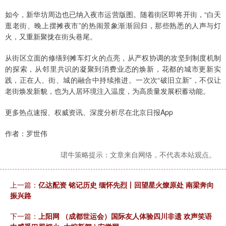
如今，新华坊周边也已纳入夜市运营版图。随着街区即将开街，“白天
逛老街、晚上摆摊夜市”的热闹景象渐渐回归，那些熟悉的人声与灯
火，又重新聚拢在街头巷尾。
从街区立面的修缮到摊车灯火的点亮，从产权协调的攻坚到制度机制
的探索，从邻里共识的凝聚到消费业态的焕新，花都的城市更新实
践，正在人、街、城的融合中持续推进。一次次“破旧立新”，不仅让
老街焕发新貌，也为人居环境注入温度，为高质量发展积蓄动能。
更多热点速报、权威资讯、深度分析尽在北京日报App
作者：罗世伟
珺牛策略提示：文章来自网络，不代表本站观点。
上一篇：
亿达配资 铭记历史 缅怀先烈丨回望星火燎原处 南梁奔向
振兴路
下一篇：
上阳网 （成都世运会）国际友人体验四川非遗 欢声笑语