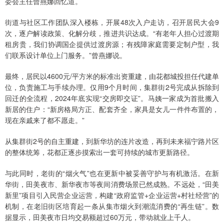
委会主任曾燕娜回忆道。
街道与社区工作团队深入楼栋，开展48次入户走访，召开居民大会9
次，逐户解读政策、化解分歧，推进共识达成。“有老年人担心过渡期
租房贵，我们协调国企提供过渡房源；有残障家庭需要定制户型，我
们联系设计单位上门服务。”曾燕娜说。
最终，居民以4600元/平方米的标准出资重建，由花都城投担任代建单
位，负责施工与手续办理。仅用9个月时间，集群街2号完成从拆除到
回迁的全流程，2024年底实现“交房即交证”。马姨一家成为首批搬入
新居的住户：“新房格局方正、配套齐全，家具是女儿一件件布置的，
现在亲戚来了都不愿走。”
从集群街2号的自主重建，到新华坊的连片改造，再到未来福宁路片区
的整体统筹，花都正逐步摸索出一套可持续的城市更新路径。
与此同时，老街的“烟火气”也在更新中被妥善守护与有机激活。在新
华街，田美夜市、新华夜市等夜间消费场景已然成熟。不远处，“田美
新里”项目引入民营企业运营，构建“政府监管+企业运营+村社经营”的
机制，在老旧街区培育起一条从集市烟火到潮流消费的“再生链”。数
据显示，田美夜市日均交易额超过60万元，带动就业上千人。