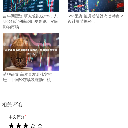
吉牛网配资 研究值跌破2%，人
658配资 揽月着陆器有啥特点？
身险预定利率创历史新低，如何
设计细节揭秘→
影响市场
港联证券 高质量发展扎实推
进，中国经济焕发蓬勃生机
相关评论
本文评分
*