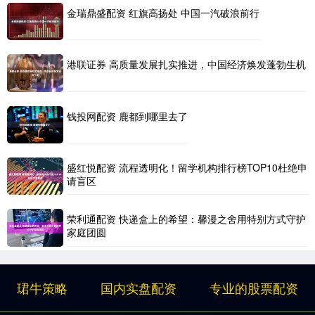
金瑞鼎盛配资 红旗高扬处 中国一汽破浪前行
港联证券 高质量发展扎实推进，中国经济焕发蓬勃生机
钱投网配资 鹿都到哪里去了
盛红悦配资 流程透明化！留学机构排行榜TOP10杜绝申
请盲区
荣利通配资 快递盒上的希望：馨漫之舍用特别方式守护
家庭团圆
珺牛策略
国内实盘配资
专业的股票配资