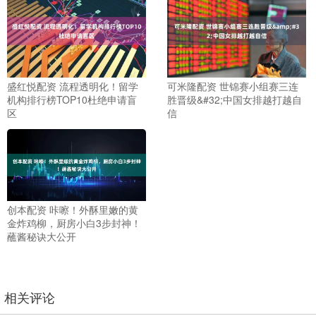
盛红悦配资 流程透明化！留学
可米隆配资 世锦赛小组赛三连
机构排行榜TOP10杜绝申请盲
胜晋级&#32;中国女排越打越自
区
信
创本配资 咔嚓！外酥里嫩的黄
金炸鸡柳，厨房小白3步封神！
蘸酱秘诀大公开
相关评论