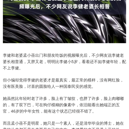
李健和老婆孟小蓓出门和朋友吃饭的视频曝光后，不少网友说李健老
婆长相普通，又胖又老，明明比李健小5岁，看着还不如李健年轻，配
不上李健。
但小编却觉得李健的老婆才是最真实，最正常的模样，没有网红脸，
没有医美脸，讨喜的圆脸给人一种国泰民安的感觉。
她虽然比年轻时老了许多，脸上有了皱纹，也胖了许多，脸上肉嘟嘟
的，有了双下巴，可在狗仔模糊的像素中，依旧能看出她端正的五
官，46岁的中年女性，能有这个状态已经很不错了。
而且孟小蓓不是明星，她只是一个素人，还是清华毕业的博士，她在