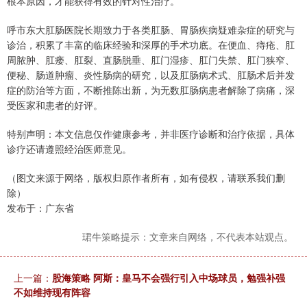
根本原因，才能获得有效的针对性治疗。
呼市东大肛肠医院长期致力于各类肛肠、胃肠疾病疑难杂症的研究与
诊治，积累了丰富的临床经验和深厚的手术功底。在便血、痔疮、肛
周脓肿、肛瘘、肛裂、直肠脱垂、肛门湿疹、肛门失禁、肛门狭窄、
便秘、肠道肿瘤、炎性肠病的研究，以及肛肠病术式、肛肠术后并发
症的防治等方面，不断推陈出新，为无数肛肠病患者解除了病痛，深
受医家和患者的好评。
特别声明：本文信息仅作健康参考，并非医疗诊断和治疗依据，具体
诊疗还请遵照经治医师意见。
（图文来源于网络，版权归原作者所有，如有侵权，请联系我们删
除）
发布于：广东省
珺牛策略提示：文章来自网络，不代表本站观点。
上一篇：
股海策略 阿斯：皇马不会强行引入中场球员，勉强补强
不如维持现有阵容