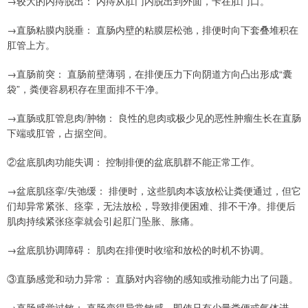
→较大的内痔脱出： 内痔从肛门内脱出到外面，卡在肛门口。
→直肠粘膜内脱垂： 直肠内壁的粘膜层松弛，排便时向下套叠堆积在
肛管上方。
→直肠前突： 直肠前壁薄弱，在排便压力下向阴道方向凸出形成“囊
袋”，粪便容易积存在里面排不干净。
→直肠或肛管息肉/肿物： 良性的息肉或极少见的恶性肿瘤生长在直肠
下端或肛管，占据空间。
②盆底肌肉功能失调： 控制排便的盆底肌群不能正常工作。
→盆底肌痉挛/失弛缓： 排便时，这些肌肉本该放松让粪便通过，但它
们却异常紧张、痉挛，无法放松，导致排便困难、排不干净。排便后
肌肉持续紧张痉挛就会引起肛门坠胀、胀痛。
→盆底肌协调障碍： 肌肉在排便时收缩和放松的时机不协调。
③直肠感觉和动力异常： 直肠对内容物的感知或推动能力出了问题。
→直肠感觉过敏： 直肠变得异常敏感，即使只有少量粪便或气体进