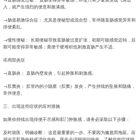
入，就产生强烈的便意和胀满感。
→肠道易激综合征： 尤其是便秘型或混合型，常伴随直肠感觉异常和
排便紊乱。
→慢性便秘： 长期便秘导致直肠被过度扩张，初期可能感觉迟钝，后
期可能变得异常敏感；粪便干硬堆积也刺激直肠产生不适。
④局部炎症
→直肠炎： 直肠内壁发炎，引起肿胀和刺激感。
→肛窦炎： 肛管内的小隐窝（肛窦）发炎，产生持续的坠胀和隐痛，
常伴便意。
三、出现这些症状的应对措施
如果你持续出现排便不尽感和肛门肿胀感，请务必采取以下步骤：
及时就医，明确诊断： 这是最重要的一步。不要因为尴尬而拖延。应
就诊于肛肠外科或消化内科。医生会详细询问病史，了解你的症状特