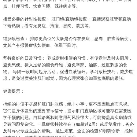
点、排便习惯、饮食习惯、既往病史等。
接受必要的针对性检查： 肛门镜/直肠镜检查： 直接观察肛管和直肠
下端粘膜，看有无炎症、痔疮、息肉、溃疡等。
结肠镜检查： 排除更高位的大肠是否存在炎症、息肉、肿瘤等病变，
尤其当有报警症状如便血、体重下降时。
坚持良好的日常习惯： 养成定时排便的习惯，有便意时及时去厕所，
避免憋便。摄入足够的膳食纤维，避免辛辣、油腻、过度刺激的食
物。 每隔一段时间起身活动，促进血液循环。学习放松技巧，减少焦
虑，避免过度关注肛门感觉，因为心理紧张会加重盆底肌肉紧张。
健康提示：
持续的排便不尽感和肛门肿胀感，绝非小事，更不应因尴尬而忽视。
它们是身体发出的重要警示信号，提示肛门直肠区域可能存在需要医
学干预的问题。自我诊断和随意用药风险很大，可能掩盖真实病情或
导致问题复杂化。一旦症状持续存在（如超过2周）或反复发作，务必
及时寻求专业医生的帮助。 通过规范、全面的检查和明确诊断，找到