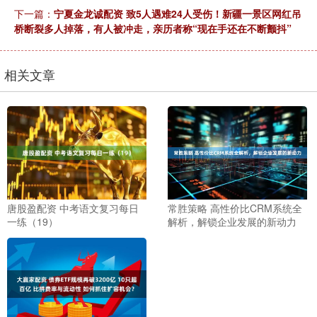
下一篇：
宁夏金龙诚配资 致5人遇难24人受伤！新疆一景区网红吊
桥断裂多人掉落，有人被冲走，亲历者称“现在手还在不断颤抖”
相关文章
唐股盈配资 中考语文复习每日
常胜策略 高性价比CRM系统全
一练（19）
解析，解锁企业发展的新动力