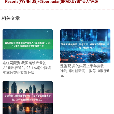
Resorts(WYNN.US)和Sportradar(SRAD.UYS)“买入”评级
相关文章
鑫红网配资 我国钢铁产业驶
涨盈配 美的集团上半年营收、
入“新质赛道”，95.1%钢企持续
净利润均创新高，拟每10股派5
实施数智化改造升级
元