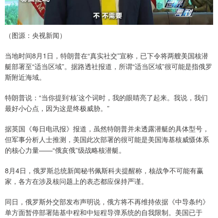
（图源：央视新闻）
当地时间8月1日，特朗普在“真实社交”宣称，已下令将两艘美国核潜
艇部署至“适当区域”。据路透社报道，所谓“适当区域”很可能是指俄罗
斯附近海域。
特朗普说：“当你提到‘核’这个词时，我的眼睛亮了起来。我说，我们
最好小心点，因为这是终极威胁。”
据英国《每日电讯报》报道，虽然特朗普并未透露潜艇的具体型号，
但军事分析人士推测，美国此次部署的很可能是美国海基核威慑体系
的核心力量——“俄亥俄”级战略核潜艇。
8月4日，俄罗斯总统新闻秘书佩斯科夫提醒称，核战争不可能有赢
家，各方在涉及核问题上的表态都应保持严谨。
同日，俄罗斯外交部发布声明说，俄方将不再维持依据《中导条约》
单方面暂停部署陆基中程和中短程导弹系统的自我限制。美国已于