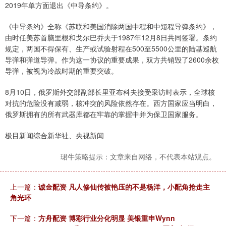
2019年单方面退出《中导条约》。
《中导条约》全称《苏联和美国消除两国中程和中短程导弹条约》，
由时任美苏首脑里根和戈尔巴乔夫于1987年12月8日共同签署。条约
规定，两国不得保有、生产或试验射程在500至5500公里的陆基巡航
导弹和弹道导弹。作为这一协议的重要成果，双方共销毁了2600余枚
导弹，被视为冷战时期的重要突破。
8月10日，俄罗斯外交部副部长里亚布科夫接受采访时表示，全球核
对抗的危险没有减弱，核冲突的风险依然存在。西方国家应当明白，
俄罗斯拥有的所有武器库都在牢靠的掌握中并为保卫国家服务。
极目新闻综合新华社、央视新闻
珺牛策略提示：文章来自网络，不代表本站观点。
上一篇：
诚金配资 凡人修仙传被艳压的不是杨洋，小配角抢走主
角光环
下一篇：
方舟配资 博彩行业分化明显 美银重申Wynn